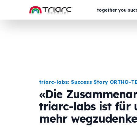
together you suc
triarc-labs: Success Story ORTHO-T
«Die Zusammenarb
triarc-labs ist für
mehr wegzudenke