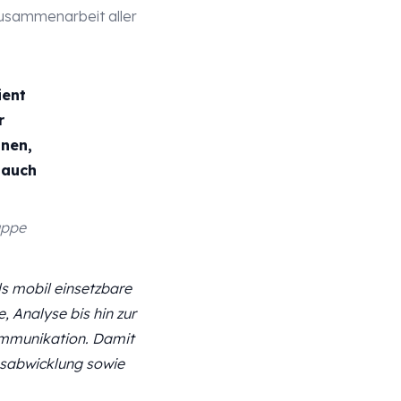
Zusammenarbeit aller
ient
r
nnen,
 auch
uppe
ls mobil einsetzbare
, Analyse bis hin zur
Kommunikation. Damit
agsabwicklung sowie