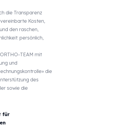
ch die Transparenz
vereinbarte Kosten,
 und den raschen,
ichkeit: persönlich,
ant ORTHO-TEAM mit
rung und
Rechnungskontrolle» die
Unterstützung des
er sowie die
 für
den