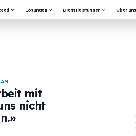
ceed
Lösungen
Dienstleistungen
Über un
EAM
eit mit
 uns nicht
n.»